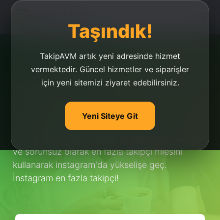
Taşındık!
TakipAVM artık yeni adresinde hizmet
vermektedir. Güncel hizmetler ve siparişler
için yeni sitemizi ziyaret edebilirsiniz.
İnstagram En Fazla
Takipçi
Yeni Siteye Git
İnstagram en fazla takipçi takipavm'de! Güncel
ve sorunsuz olarak en fazla takipçi hilesini
kullanarak instagram'da yükselişe geç.
İnstagram en fazla takipçi!