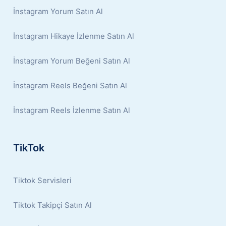
İnstagram Yorum Satın Al
İnstagram Hikaye İzlenme Satın Al
İnstagram Yorum Beğeni Satın Al
İnstagram Reels Beğeni Satın Al
İnstagram Reels İzlenme Satın Al
TikTok
Tiktok Servisleri
Tiktok Takipçi Satın Al