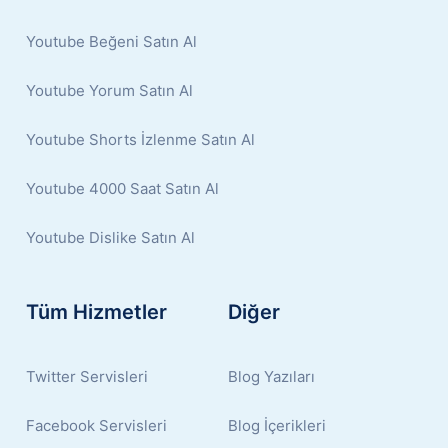
Youtube Beğeni Satın Al
Youtube Yorum Satın Al
Youtube Shorts İzlenme Satın Al
Youtube 4000 Saat Satın Al
Youtube Dislike Satın Al
Tüm Hizmetler
Diğer
Twitter Servisleri
Blog Yazıları
Facebook Servisleri
Blog İçerikleri