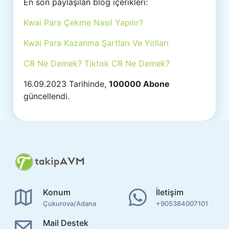
En son paylaşılan blog içerikleri:
Kwai Para Çekme Nasıl Yapılır?
Kwai Para Kazanma Şartları Ve Yolları
CR Ne Demek? Tiktok CR Ne Demek?
16.09.2023 Tarihinde,
100000 Abone
güncellendi.
Konum
İletişim
Çukurova/Adana
+905384007101
Mail Destek