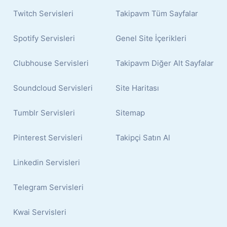
Twitch Servisleri
Takipavm Tüm Sayfalar
Spotify Servisleri
Genel Site İçerikleri
Clubhouse Servisleri
Takipavm Diğer Alt Sayfalar
Soundcloud Servisleri
Site Haritası
Tumblr Servisleri
Sitemap
Pinterest Servisleri
Takipçi Satın Al
Linkedin Servisleri
Telegram Servisleri
Kwai Servisleri