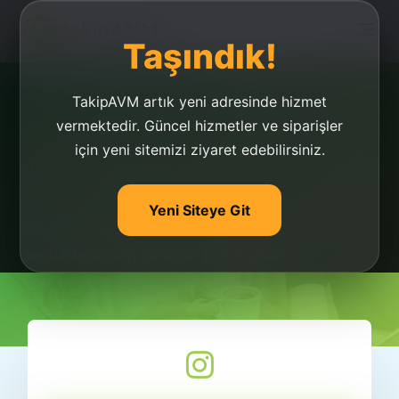
Taşındık!
TakipAVM artık yeni adresinde hizmet
vermektedir. Güncel hizmetler ve siparişler
için yeni sitemizi ziyaret edebilirsiniz.
100000 Abone
100000 abone satın almak için hiç bekleme!
Yeni Siteye Git
100000 abone hemen kanalına gönder ve
sende fenomen olmanın tadını çıkar!