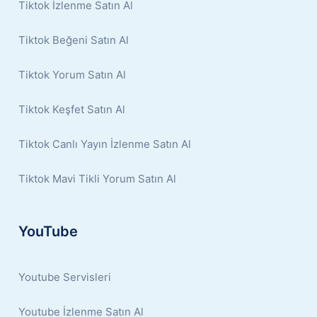
Tiktok İzlenme Satın Al
Tiktok Beğeni Satın Al
Tiktok Yorum Satın Al
Tiktok Keşfet Satın Al
Tiktok Canlı Yayın İzlenme Satın Al
Tiktok Mavi Tikli Yorum Satın Al
YouTube
Youtube Servisleri
Youtube İzlenme Satın Al