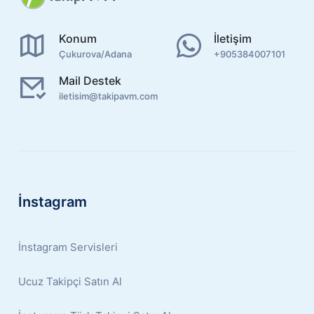
Konum
İletişim
Çukurova/Adana
+905384007101
Mail Destek
iletisim@takipavm.com
İnstagram
İnstagram Servisleri
Ucuz Takipçi Satın Al