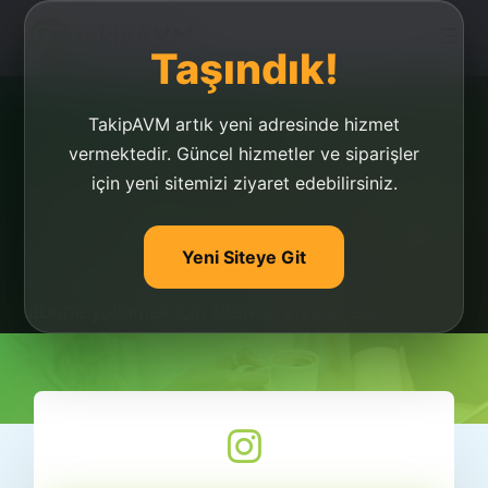
Taşındık!
TakipAVM artık yeni adresinde hizmet
vermektedir. Güncel hizmetler ve siparişler
için yeni sitemizi ziyaret edebilirsiniz.
Youtube Abone Yollama
Youtube abone yollama kanalınızın keşfedilmesi
Yeni Siteye Git
için önemli bir veridir. Youtube hesabınıza
abone yollamak için sitemizi ziyaret edin.