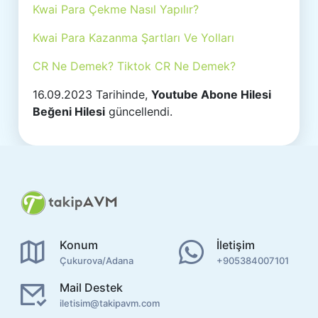
Kwai Para Çekme Nasıl Yapılır?
Kwai Para Kazanma Şartları Ve Yolları
CR Ne Demek? Tiktok CR Ne Demek?
16.09.2023 Tarihinde,
Youtube Abone Hilesi
Beğeni Hilesi
güncellendi.
Konum
İletişim
Çukurova/Adana
+905384007101
Mail Destek
iletisim@takipavm.com