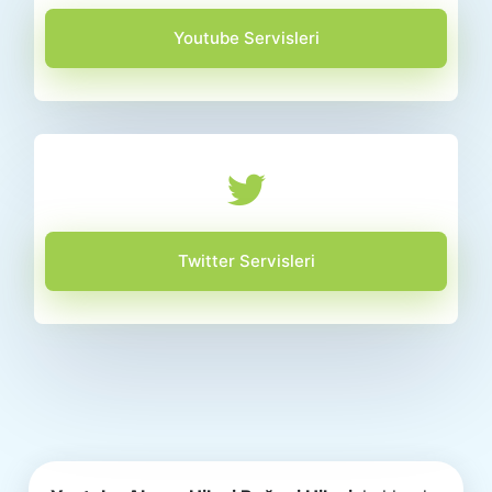
Youtube Servisleri
Twitter Servisleri