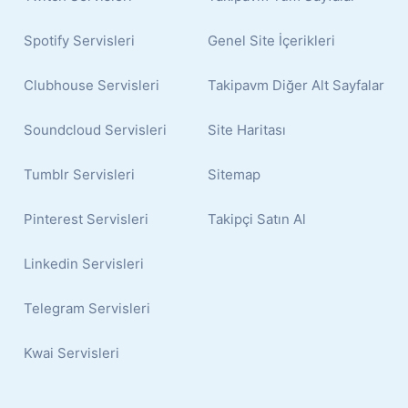
Spotify Servisleri
Genel Site İçerikleri
Clubhouse Servisleri
Takipavm Diğer Alt Sayfalar
Soundcloud Servisleri
Site Haritası
Tumblr Servisleri
Sitemap
Pinterest Servisleri
Takipçi Satın Al
Linkedin Servisleri
Telegram Servisleri
Kwai Servisleri