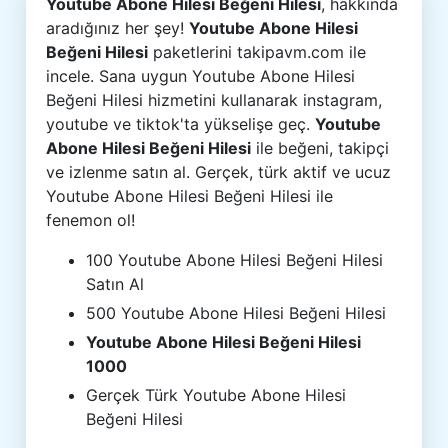
Youtube Abone Hilesi Beğeni Hilesi
, hakkında
aradığınız her şey!
Youtube Abone Hilesi
Beğeni Hilesi
paketlerini takipavm.com ile
incele. Sana uygun Youtube Abone Hilesi
Beğeni Hilesi hizmetini kullanarak instagram,
youtube ve tiktok'ta yükselişe geç.
Youtube
Abone Hilesi Beğeni Hilesi
ile beğeni, takipçi
ve izlenme satın al. Gerçek, türk aktif ve ucuz
Youtube Abone Hilesi Beğeni Hilesi ile
fenemon ol!
100 Youtube Abone Hilesi Beğeni Hilesi
Satın Al
500 Youtube Abone Hilesi Beğeni Hilesi
Youtube Abone Hilesi Beğeni Hilesi
1000
Gerçek Türk Youtube Abone Hilesi
Beğeni Hilesi