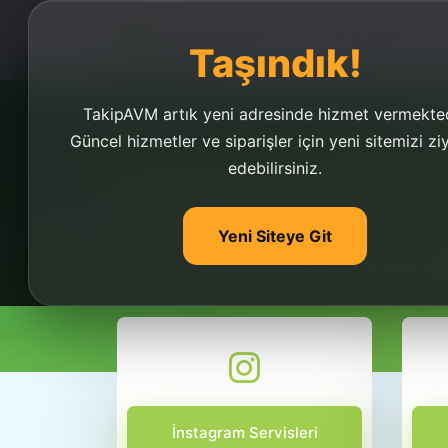
Ana Sayfa
Taşındık!
TakipAVM artık yeni adresinde hizmet vermekted
Güncel hizmetler ve siparişler için yeni sitemizi zi
edebilirsiniz.
Takipçi Gönderme Pa
Yeni Siteye Git
Takipçi gönderme paneli takipavm! Ucuz
paneli. Sende hemen takipçi panelimize 
İnstagram Servisleri