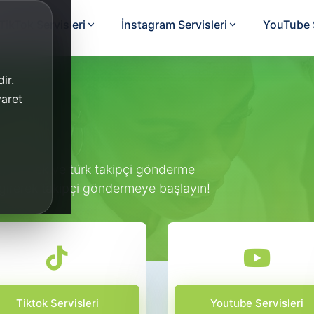
TikTok Servisleri
İnstagram Servisleri
YouTube S
ir.
yaret
neli
, gerçek ve türk takipçi gönderme
girerek takipçi göndermeye başlayın!
Tiktok Servisleri
Youtube Servisleri