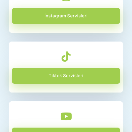
İnstagram Servisleri
Tiktok Servisleri