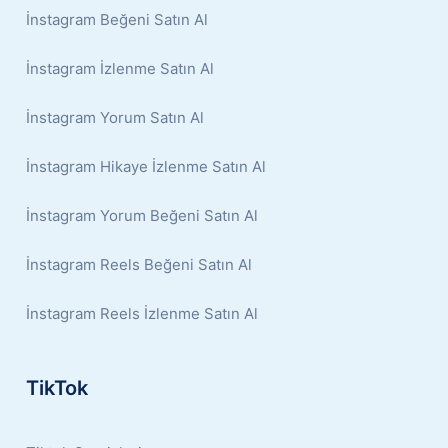
İnstagram Beğeni Satın Al
İnstagram İzlenme Satın Al
İnstagram Yorum Satın Al
İnstagram Hikaye İzlenme Satın Al
İnstagram Yorum Beğeni Satın Al
İnstagram Reels Beğeni Satın Al
İnstagram Reels İzlenme Satın Al
TikTok