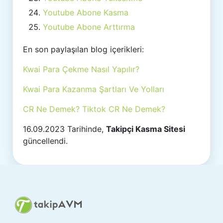
Youtube Abone Kasma
Youtube Abone Arttırma
En son paylaşılan blog içerikleri:
Kwai Para Çekme Nasıl Yapılır?
Kwai Para Kazanma Şartları Ve Yolları
CR Ne Demek? Tiktok CR Ne Demek?
16.09.2023 Tarihinde,
Takipçi Kasma Sitesi
güncellendi.