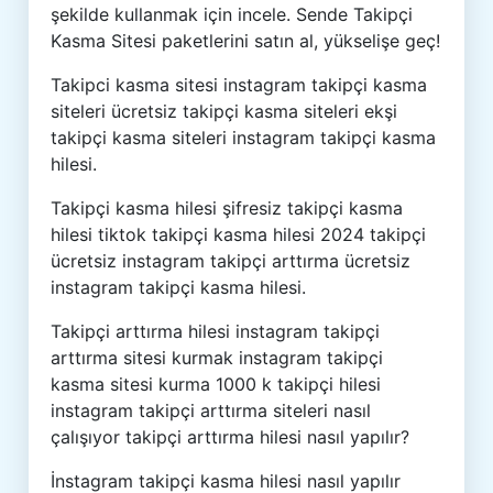
şekilde kullanmak için incele. Sende Takipçi
Kasma Sitesi paketlerini satın al, yükselişe geç!
Takipci kasma sitesi instagram takipçi kasma
siteleri ücretsiz takipçi kasma siteleri ekşi
takipçi kasma siteleri instagram takipçi kasma
hilesi.
Takipçi kasma hilesi şifresiz takipçi kasma
hilesi tiktok takipçi kasma hilesi 2024 takipçi
ücretsiz instagram takipçi arttırma ücretsiz
instagram takipçi kasma hilesi.
Takipçi arttırma hilesi instagram takipçi
arttırma sitesi kurmak instagram takipçi
kasma sitesi kurma 1000 k takipçi hilesi
instagram takipçi arttırma siteleri nasıl
çalışıyor takipçi arttırma hilesi nasıl yapılır?
İnstagram takipçi kasma hilesi nasıl yapılır