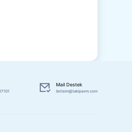
Mail Destek
07101
iletisim@takipavm.com