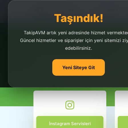
Ana Sayfa
Taşındık!
TakipAVM artık yeni adresinde hizmet vermekted
Güncel hizmetler ve siparişler için yeni sitemizi zi
edebilirsiniz.
Takipçi Satış
Yeni Siteye Git
Takipçi satış noktası ve sitesi takipavm. T
ve sertifikalı takipçi satış sitesi!
İnstagram Servisleri