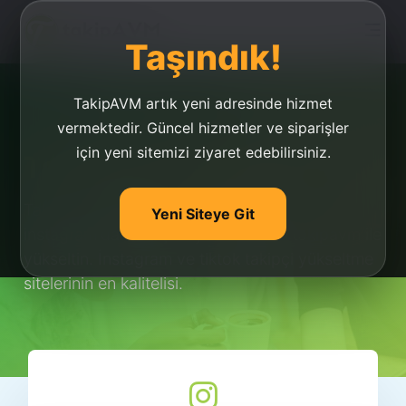
Taşındık!
TakipAVM artık yeni adresinde hizmet
vermektedir. Güncel hizmetler ve siparişler
için yeni sitemizi ziyaret edebilirsiniz.
Takipçi Yükseltme
Takipçi yükseltme ve çoğaltmak için
Yeni Siteye Git
instagram'da takipçi sayınızı hemen takipavm ile
yükseltin. İnstagram ve tiktok takipçi yükseltme
sitelerinin en kalitelisi.