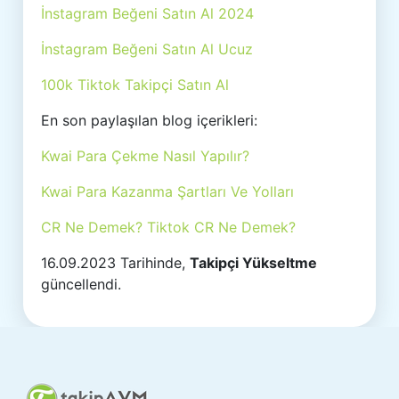
İnstagram Beğeni Satın Al 2024
İnstagram Beğeni Satın Al Ucuz
100k Tiktok Takipçi Satın Al
En son paylaşılan blog içerikleri:
Kwai Para Çekme Nasıl Yapılır?
Kwai Para Kazanma Şartları Ve Yolları
CR Ne Demek? Tiktok CR Ne Demek?
16.09.2023 Tarihinde,
Takipçi Yükseltme
güncellendi.