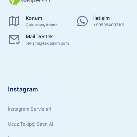
Konum
İletişim
Çukurova/Adana
+905384007101
Mail Destek
iletisim@takipavm.com
İnstagram
İnstagram Servisleri
Ucuz Takipçi Satın Al