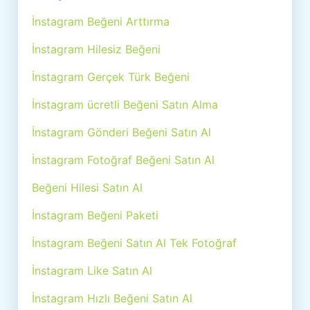
İnstagram Beğeni Arttırma
İnstagram Hilesiz Beğeni
İnstagram Gerçek Türk Beğeni
İnstagram ücretli Beğeni Satın Alma
İnstagram Gönderi Beğeni Satın Al
İnstagram Fotoğraf Beğeni Satın Al
Beğeni Hilesi Satın Al
İnstagram Beğeni Paketi
İnstagram Beğeni Satın Al Tek Fotoğraf
İnstagram Like Satın Al
İnstagram Hızlı Beğeni Satın Al