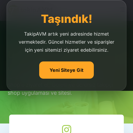
Taşındık!
TakipAVM artık yeni adresinde hizmet
vermektedir. Güncel hizmetler ve siparişler
için yeni sitemizi ziyaret edebilirsiniz.
Ücretsiz Takipçi Shop
Ücretsiz takipçi shop yani takipçi marketi
Yeni Siteye Git
takipavm! Sizde ücretli ve ücretsiz takipçi
shop'u ziyaret et. Ücretli ve ücretsiz takipçi
shop uygulaması ve sitesi.