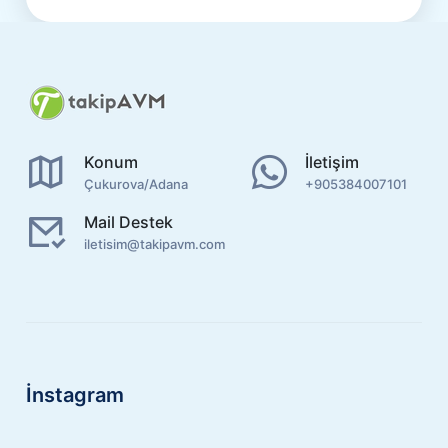
Konum
İletişim
Çukurova/Adana
+905384007101
Mail Destek
iletisim@takipavm.com
İnstagram