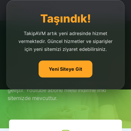
Taşındık!
TakipAVM artık yeni adresinde hizmet
vermektedir. Güncel hizmetler ve siparişler
için yeni sitemizi ziyaret edebilirsiniz.
Youtube Abone Hilesi
İndir
Yeni Siteye Git
Youtube abone hilesi indir ve hesabını güvenle
geliştir. Youtube abone hilesi indirme linki
sitemizde mevcuttur.