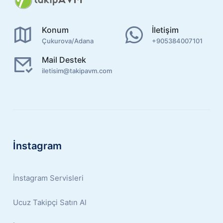
Konum
İletişim
Çukurova/Adana
+905384007101
Mail Destek
iletisim@takipavm.com
İnstagram
İnstagram Servisleri
Ucuz Takipçi Satın Al