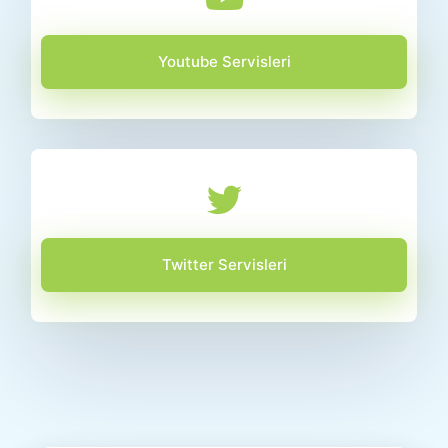
Youtube Servisleri
Twitter Servisleri