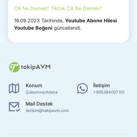
CR Ne Demek? Tiktok CR Ne Demek?
16.09.2023 Tarihinde,
Youtube Abone Hilesi
Youtube Beğeni
güncellendi.
Konum
İletişim
Çukurova/Adana
+905384007101
Mail Destek
iletisim@takipavm.com