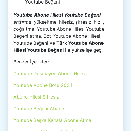
Youtube Beğeni
Youtube Abone Hilesi Youtube Beğeni
arttırma
, yükseltme, hilesiz, şifresiz, hızlı,
çoğaltma, Youtube Abone Hilesi Youtube
Beğeni atma. Bot Youtube Abone Hilesi
Youtube Beğeni ve
Türk Youtube Abone
Hilesi Youtube Beğeni
ile yükselişe geç!
Benzer İçerikler:
Youtube Düşmeyen Abone Hilesi
Youtube Abone Botu 2024
Abone Hilesi Şifresiz
Youtube Beğeni Abone
Youtube Başka Kanala Abone Atma