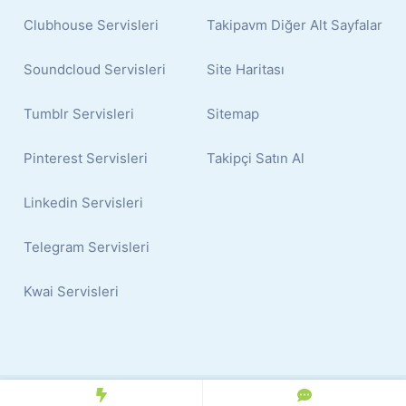
Clubhouse Servisleri
Takipavm Diğer Alt Sayfalar
Soundcloud Servisleri
Site Haritası
Tumblr Servisleri
Sitemap
Pinterest Servisleri
Takipçi Satın Al
Linkedin Servisleri
Telegram Servisleri
Kwai Servisleri
© 2024 Copyright:
İnstagram Takipçi Satın Al