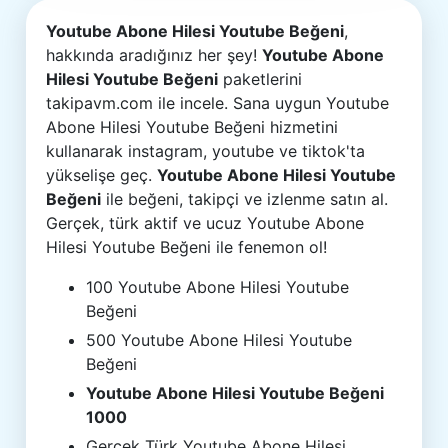
Youtube Abone Hilesi Youtube Beğeni
,
hakkında aradığınız her şey!
Youtube Abone
Hilesi Youtube Beğeni
paketlerini
takipavm.com ile incele. Sana uygun Youtube
Abone Hilesi Youtube Beğeni hizmetini
kullanarak instagram, youtube ve tiktok'ta
yükselişe geç.
Youtube Abone Hilesi Youtube
Beğeni
ile beğeni, takipçi ve izlenme satın al.
Gerçek, türk aktif ve ucuz Youtube Abone
Hilesi Youtube Beğeni ile fenemon ol!
100 Youtube Abone Hilesi Youtube
Beğeni
500 Youtube Abone Hilesi Youtube
Beğeni
Youtube Abone Hilesi Youtube Beğeni
1000
Gerçek Türk Youtube Abone Hilesi