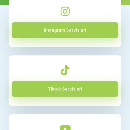
İnstagram Servisleri
Tiktok Servisleri