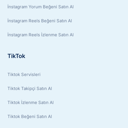
İnstagram Yorum Beğeni Satın Al
İnstagram Reels Beğeni Satın Al
İnstagram Reels İzlenme Satın Al
TikTok
Tiktok Servisleri
Tiktok Takipçi Satın Al
Tiktok İzlenme Satın Al
Tiktok Beğeni Satın Al