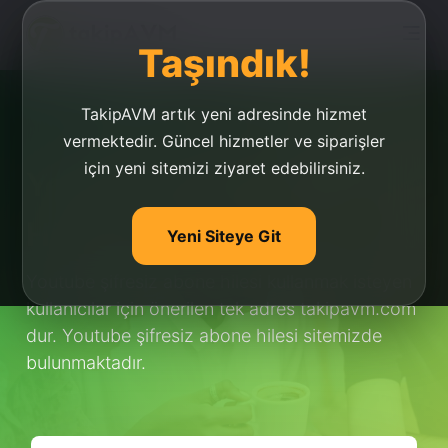
Taşındık!
TakipAVM artık yeni adresinde hizmet
vermektedir. Güncel hizmetler ve siparişler
için yeni sitemizi ziyaret edebilirsiniz.
Youtube Şifresiz Abone
Hilesi
Yeni Siteye Git
Youtube şifresiz abone hilesi kullanmak isteyen
kullanıcılar için önerilen tek adres takipavm.com
dur. Youtube şifresiz abone hilesi sitemizde
bulunmaktadır.