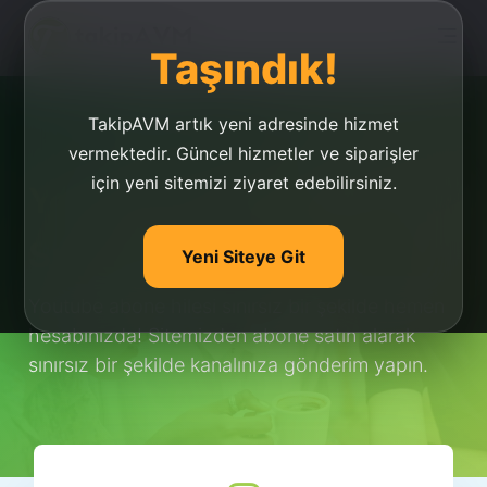
Taşındık!
TakipAVM artık yeni adresinde hizmet
vermektedir. Güncel hizmetler ve siparişler
için yeni sitemizi ziyaret edebilirsiniz.
Youtube Abone Hilesi
Sınırsız
Yeni Siteye Git
Youtube abone hilesi sınırsız bir şekilde hemen
hesabınızda! Sitemizden abone satın alarak
sınırsız bir şekilde kanalınıza gönderim yapın.