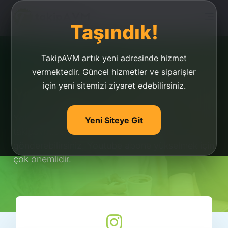
Taşındık!
TakipAVM artık yeni adresinde hizmet
vermektedir. Güncel hizmetler ve siparişler
için yeni sitemizi ziyaret edebilirsiniz.
Youtube Abone Satışı
Youtube abone satışı için kanalınıza
Yeni Siteye Git
takipavm.com ile sınırsız sayıda abone
gönderebilirsiniz. Youtube abone yükselmek için
çok önemlidir.