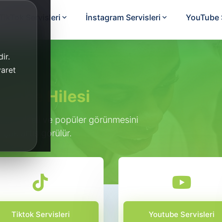
TikTok Servisleri
İnstagram Servisleri
YouTube S
ir.
yaret
enme Hilesi
zın kaliteli ve popüler görünmesini
çok artış görülür.
Tiktok Servisleri
Youtube Servisleri