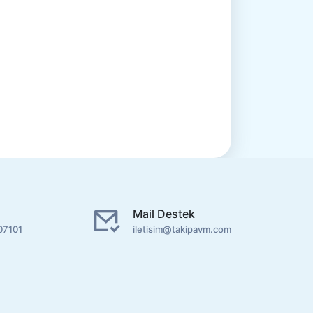
Mail Destek
07101
iletisim@takipavm.com