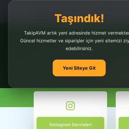
Ana Sayfa
Taşındık!
TakipAVM artık yeni adresinde hizmet vermekted
Güncel hizmetler ve siparişler için yeni sitemizi zi
edebilirsiniz.
Youtube Abone Ve İzl
Yeni Siteye Git
Youtube abone ve izlenme hilesi kanalını
sağlar. Bu sayede abone sayınızda daha 
İnstagram Servisleri