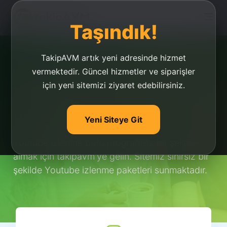
Taşındık!
TakipAVM artık yeni adresinde hizmet
vermektedir. Güncel hizmetler ve siparişler
için yeni sitemizi ziyaret edebilirsiniz.
Youtube İzlenme Botu
Programsız
Yeni Siteye Git
Youtube izlenme botu programsız bir şekilde
almak için takipavm'ye gelin. Sitemiz sınırsız bir
şekilde Youtube izlenme paketleri sunmaktadır.