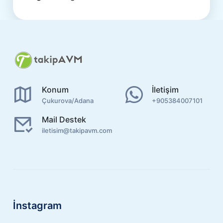
Konum
İletişim
Çukurova/Adana
+905384007101
Mail Destek
iletisim@takipavm.com
İnstagram