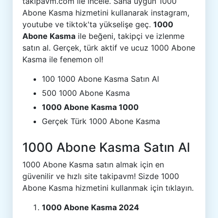
takipavm.com ile incele. Sana uygun 1000
Abone Kasma hizmetini kullanarak instagram,
youtube ve tiktok'ta yükselişe geç.
1000
Abone Kasma
ile beğeni, takipçi ve izlenme
satın al. Gerçek, türk aktif ve ucuz 1000 Abone
Kasma ile fenemon ol!
100 1000 Abone Kasma Satın Al
500 1000 Abone Kasma
1000 Abone Kasma 1000
Gerçek Türk 1000 Abone Kasma
1000 Abone Kasma Satın Al
1000 Abone Kasma satın almak için en
güvenilir ve hızlı site takipavm! Sizde 1000
Abone Kasma hizmetini kullanmak için tıklayın.
1000 Abone Kasma 2024