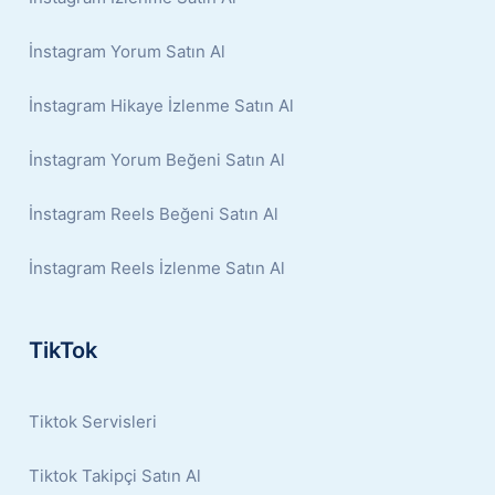
İnstagram Yorum Satın Al
İnstagram Hikaye İzlenme Satın Al
İnstagram Yorum Beğeni Satın Al
İnstagram Reels Beğeni Satın Al
İnstagram Reels İzlenme Satın Al
TikTok
Tiktok Servisleri
Tiktok Takipçi Satın Al