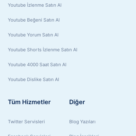
Youtube İzlenme Satın Al
Youtube Beğeni Satın Al
Youtube Yorum Satın Al
Youtube Shorts İzlenme Satın Al
Youtube 4000 Saat Satın Al
Youtube Dislike Satın Al
Tüm Hizmetler
Diğer
Twitter Servisleri
Blog Yazıları