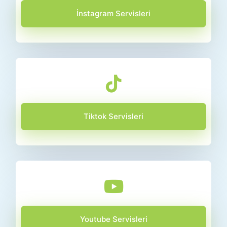
İnstagram Servisleri
Tiktok Servisleri
Youtube Servisleri