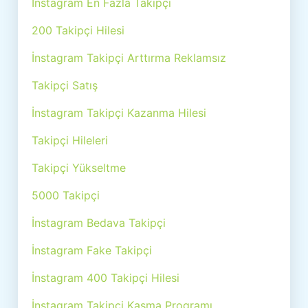
İnstagram En Fazla Takipçi
200 Takipçi Hilesi
İnstagram Takipçi Arttırma Reklamsız
Takipçi Satış
İnstagram Takipçi Kazanma Hilesi
Takipçi Hileleri
Takipçi Yükseltme
5000 Takipçi
İnstagram Bedava Takipçi
İnstagram Fake Takipçi
İnstagram 400 Takipçi Hilesi
İnstagram Takipçi Kasma Programı