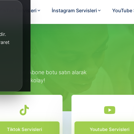
TikTok Servisleri
İnstagram Servisleri
YouTube S
ir.
yaret
la sizlerle! Abone botu satın alarak
bot atma çok kolay!
Tiktok Servisleri
Youtube Servisleri