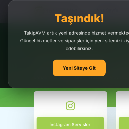
Ana Sayfa
Taşındık!
TakipAVM artık yeni adresinde hizmet vermekted
Güncel hizmetler ve siparişler için yeni sitemizi zi
edebilirsiniz.
Abone Bot Atma
Yeni Siteye Git
Abone bot atma işlemi çok ucuz fiyatlarıy
kanalınıza atabilirsiniz. Youtube abone 
İnstagram Servisleri