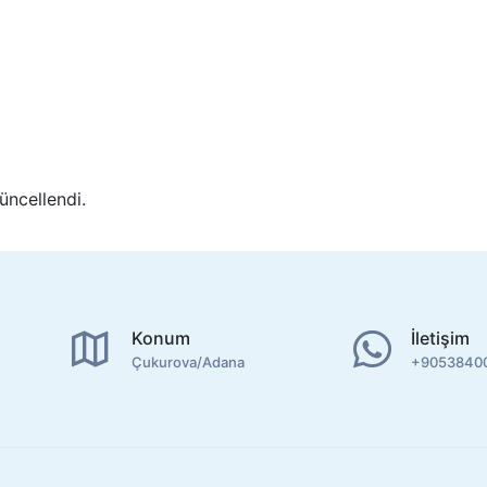
ncellendi.
Konum
İletişim
Çukurova/Adana
+9053840