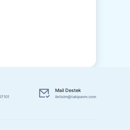
Mail Destek
07101
iletisim@takipavm.com