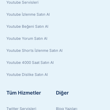
Youtube Servisleri
Youtube İzlenme Satın Al
Youtube Beğeni Satın Al
Youtube Yorum Satın Al
Youtube Shorts İzlenme Satın Al
Youtube 4000 Saat Satın Al
Youtube Dislike Satın Al
Tüm Hizmetler
Diğer
Twitter Servisleri
Blog Yazıları