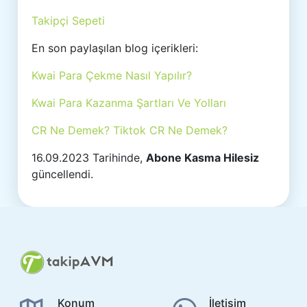
Takipçi Sepeti
En son paylaşılan blog içerikleri:
Kwai Para Çekme Nasıl Yapılır?
Kwai Para Kazanma Şartları Ve Yolları
CR Ne Demek? Tiktok CR Ne Demek?
16.09.2023 Tarihinde,
Abone Kasma Hilesiz
güncellendi.
Konum
İletişim