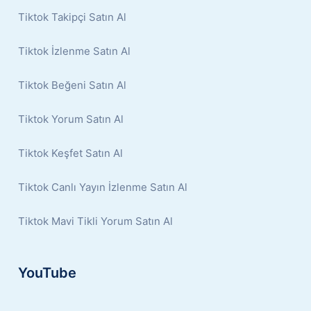
Tiktok Takipçi Satın Al
Tiktok İzlenme Satın Al
Tiktok Beğeni Satın Al
Tiktok Yorum Satın Al
Tiktok Keşfet Satın Al
Tiktok Canlı Yayın İzlenme Satın Al
Tiktok Mavi Tikli Yorum Satın Al
YouTube