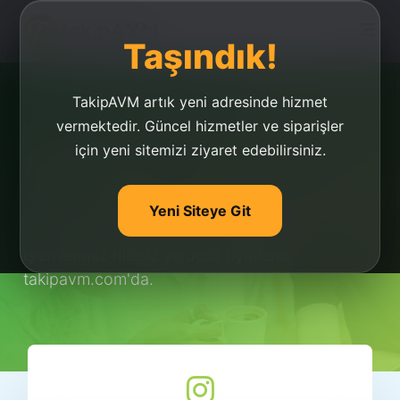
Taşındık!
TakipAVM artık yeni adresinde hizmet
vermektedir. Güncel hizmetler ve siparişler
için yeni sitemizi ziyaret edebilirsiniz.
Abone Kasma Hilesiz
Abone kasma hilesiz bir şekilde binlerce
Yeni Siteye Git
aboneye sahip olabilirsiniz. Abone kasma
işlemlerimiz hilesiz ve ucuz fiyatlarla
takipavm.com'da.