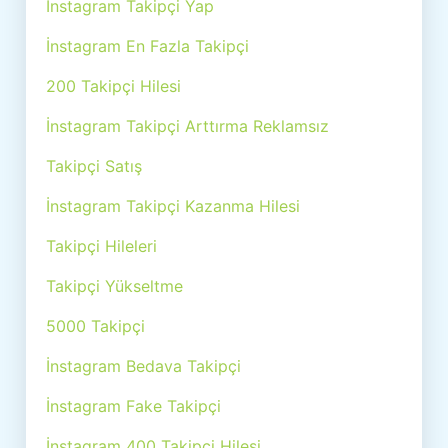
İnstagram Takipçi Yap
İnstagram En Fazla Takipçi
200 Takipçi Hilesi
İnstagram Takipçi Arttırma Reklamsız
Takipçi Satış
İnstagram Takipçi Kazanma Hilesi
Takipçi Hileleri
Takipçi Yükseltme
5000 Takipçi
İnstagram Bedava Takipçi
İnstagram Fake Takipçi
İnstagram 400 Takipçi Hilesi