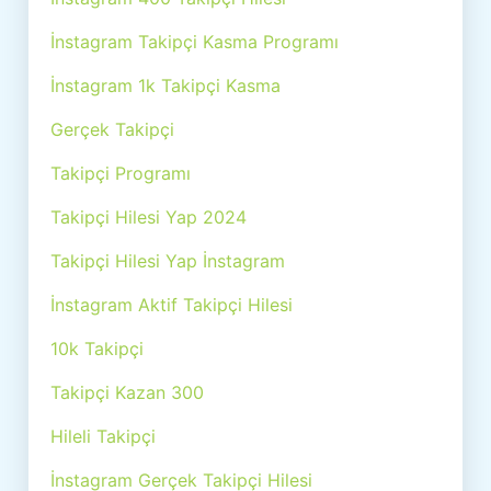
İnstagram Takipçi Kasma Programı
İnstagram 1k Takipçi Kasma
Gerçek Takipçi
Takipçi Programı
Takipçi Hilesi Yap 2024
Takipçi Hilesi Yap İnstagram
İnstagram Aktif Takipçi Hilesi
10k Takipçi
Takipçi Kazan 300
Hileli Takipçi
İnstagram Gerçek Takipçi Hilesi