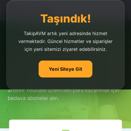
Taşındık!
TakipAVM artık yeni adresinde hizmet
vermektedir. Güncel hizmetler ve siparişler
için yeni sitemizi ziyaret edebilirsiniz.
Youtube Bedava Abone
Hilesi
Yeni Siteye Git
Youtube bedava abone hilesi ile abone sayınızı
arttırın! Youtube üzerinden para kazanmak için
bedava aboneler alın.