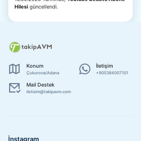
Hilesi
güncellendi.
Konum
İletişim
Çukurova/Adana
+905384007101
Mail Destek
iletisim@takipavm.com
İnstagram