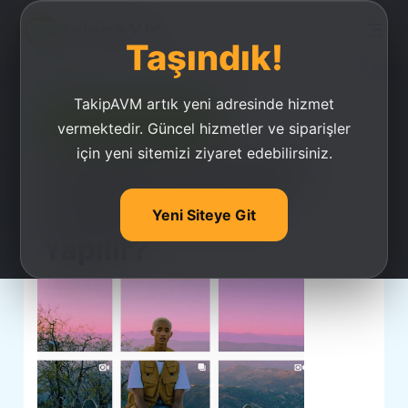
Taşındık!
TakipAVM artık yeni adresinde hizmet
Ucuz Takipçi Satın Al
vermektedir. Güncel hizmetler ve siparişler
için yeni sitemizi ziyaret edebilirsiniz.
İnstagram Fotoğraf
Birleştirme Nasıl
Yeni Siteye Git
Yapılır?